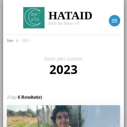
HATAID
Hilfe für Hatay e.V.
Start
2023
Nach Jahr suchen
2023
Zeigt
6 Resultat(e)