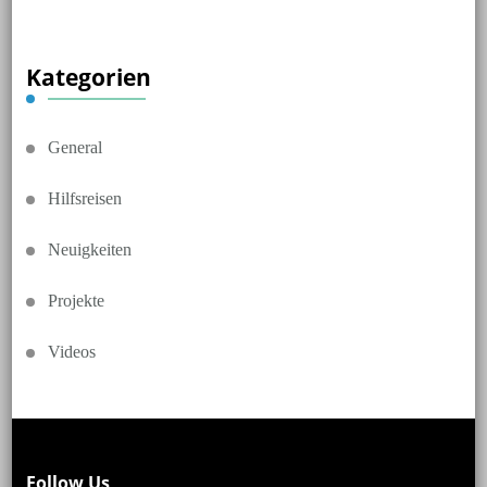
nach
etwas?
Kategorien
General
Hilfsreisen
Neuigkeiten
Projekte
Videos
Follow Us