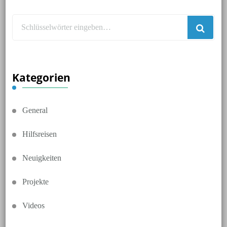
Suchst
du
nach
etwas?
Kategorien
General
Hilfsreisen
Neuigkeiten
Projekte
Videos