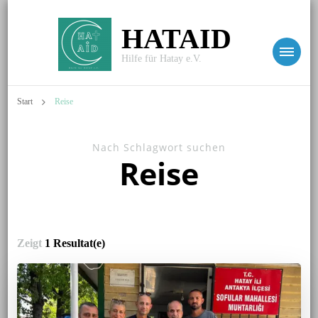
HATAID
Hilfe für Hatay e.V.
Start
Reise
Nach Schlagwort suchen
Reise
Zeigt
1 Resultat(e)