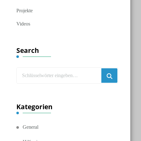
Projekte
Videos
Search
Suchst
du
nach
etwas?
Kategorien
General